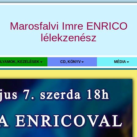
Marosfalvi Imre ENRICO
lélekzenész
LYAMOK, KEZELÉSEK
CD, KÖNYV
MÉDIA