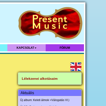
KAPCSOLAT
FÓRUM
Lélekzenei alkotásaim
Aktuális
Új album: Keleti álmok =Válogatás VI.)