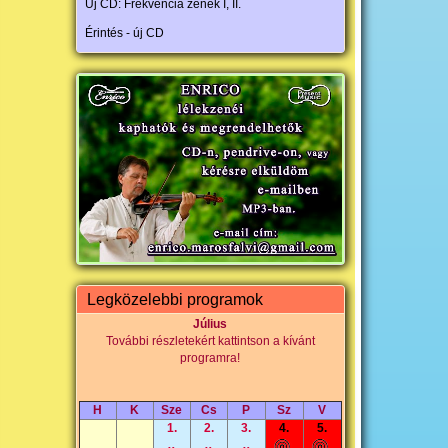
Új CD: Frekvencia zenék I, II.
Érintés - új CD
Legközelebbi programok
Július
További részletekért kattintson a kívánt
programra!
H
K
Sze
Cs
P
Sz
V
1.
2.
3.
4.
5.