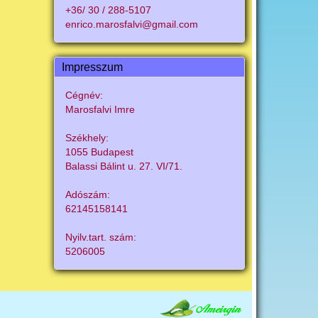
+36/ 30 / 288-5107
enrico.marosfalvi@gmail.com
Impresszum
Cégnév:
Marosfalvi Imre
Székhely:
1055 Budapest
Balassi Bálint u. 27. VI/71.
Adószám:
62145158141
Nyilv.tart. szám:
5206005