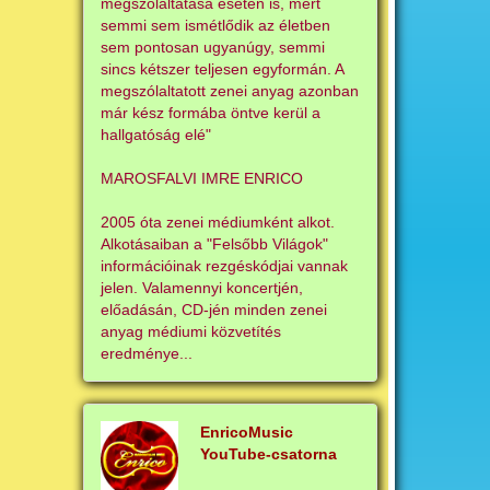
megszólaltatása esetén is, mert
semmi sem ismétlődik az életben
sem pontosan ugyanúgy, semmi
sincs kétszer teljesen egyformán. A
megszólaltatott zenei anyag azonban
már kész formába öntve kerül a
hallgatóság elé"
MAROSFALVI IMRE ENRICO
2005 óta zenei médiumként alkot.
Alkotásaiban a "Felsőbb Világok"
információinak rezgéskódjai vannak
jelen. Valamennyi koncertjén,
előadásán, CD-jén minden zenei
anyag médiumi közvetítés
eredménye...
EnricoMusic
YouTube-csatorna