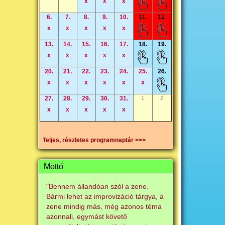
x
x
x
6.
7.
8.
9.
10.
11.
12.
x
x
x
x
x
13.
14.
15.
16.
17.
18.
19.
x
x
x
x
x
20.
21.
22.
23.
24.
25.
26.
x
x
x
x
x
x
27.
28.
29.
30.
31.
1
2
x
x
x
x
x
Teljes, részletes programnaptár >>>
Mottó
"Bennem állandóan szól a zene.
Bármi lehet az improvizáció tárgya, a
zene mindig más, még azonos téma
azonnali, egymást követő