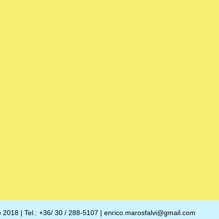
o 2018 | Tel.: +36/ 30 / 288-5107 | enrico.marosfalvi@gmail.com