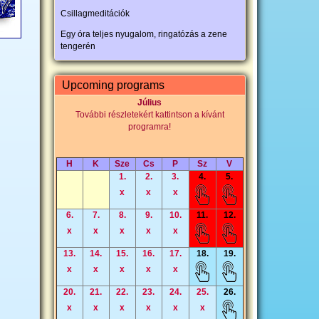
Csillagmeditációk
Egy óra teljes nyugalom, ringatózás a zene
tengerén
Upcoming programs
Július
További részletekért kattintson a kívánt
programra!
H
K
Sze
Cs
P
Sz
V
1.
2.
3.
4.
5.
x
x
x
6.
7.
8.
9.
10.
11.
12.
x
x
x
x
x
13.
14.
15.
16.
17.
18.
19.
x
x
x
x
x
20.
21.
22.
23.
24.
25.
26.
x
x
x
x
x
x