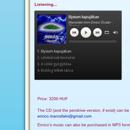
Listening...
Price: 3200 HUF
The CD (and the pendrive-version, if exist) can be
enrico.marosfalvi@gmail.com
Enrico's music can also be purchased in MP3 form