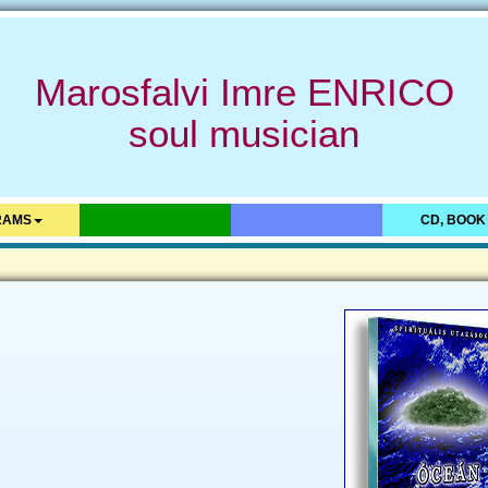
Marosfalvi Imre ENRICO
soul musician
RAMS
CD, BOOK