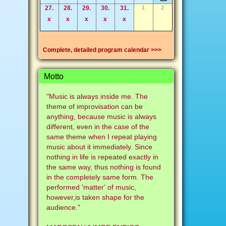
27.
28.
29.
30.
31.
1
2
x
x
x
x
x
Complete, detailed program calendar >>>
Motto
"Music is always inside me. The
theme of improvisation can be
anything, because music is always
different, even in the case of the
same theme when I repeat playing
music about it immediately. Since
nothing in life is repeated exactly in
the same way, thus nothing is found
in the completely same form. The
performed 'matter' of music,
however,is taken shape for the
audience."