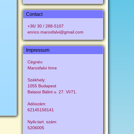
Contact
+36/ 30 / 288-5107
enrico.marosfalvi@gmail.com
Impressum
Cégnév:
Marosfalvi Imre
Székhely:
1055 Budapest
Balassi Bálint u. 27. VI/71.
Adószám:
62145158141
Nyilv.tart. szám:
5206005