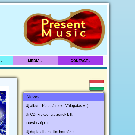
MEDIA
CONTACT
News
Új album: Keleti álmok =Válogatás VI.)
Új CD: Frekvencia zenék I, II.
Érintés - új CD
Új dupla album: Illat harmónia