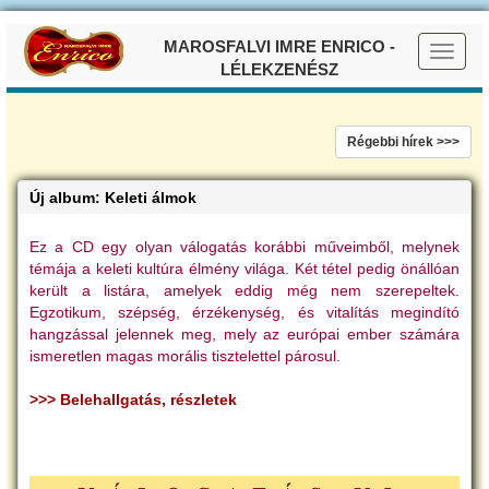
MAROSFALVI IMRE ENRICO -
LÉLEKZENÉSZ
Régebbi hírek >>>
Új album: Keleti álmok
Ez a CD egy olyan válogatás korábbi műveimből, melynek
témája a keleti kultúra élmény világa. Két tétel pedig önállóan
került a listára, amelyek eddig még nem szerepeltek.
Egzotikum, szépség, érzékenység, és vitalítás megindító
hangzással jelennek meg, mely az európai ember számára
ismeretlen magas morális tisztelettel párosul.
>>> Belehallgatás, részletek