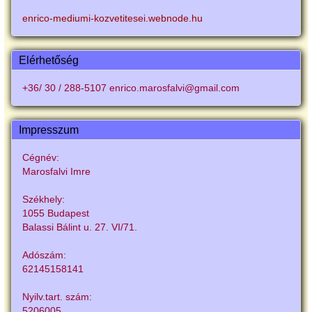
enrico-mediumi-kozvetitesei.webnode.hu
Elérhetőség
+36/ 30 / 288-5107 enrico.marosfalvi@gmail.com
Impresszum
Cégnév:
Marosfalvi Imre
Székhely:
1055 Budapest
Balassi Bálint u. 27. VI/71.
Adószám:
62145158141
Nyilv.tart. szám:
5206005