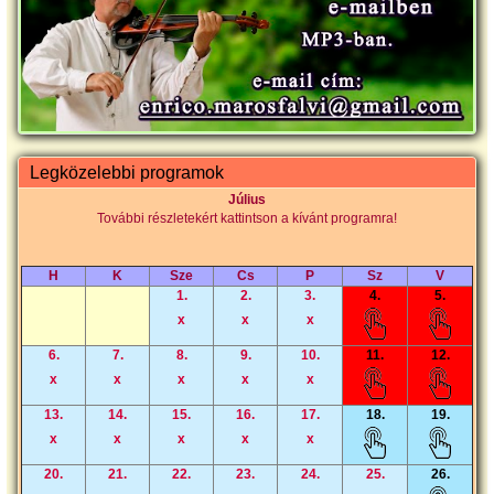
Legközelebbi programok
Július
További részletekért kattintson a kívánt programra!
H
K
Sze
Cs
P
Sz
V
1.
2.
3.
4.
5.
x
x
x
6.
7.
8.
9.
10.
11.
12.
x
x
x
x
x
13.
14.
15.
16.
17.
18.
19.
x
x
x
x
x
20.
21.
22.
23.
24.
25.
26.