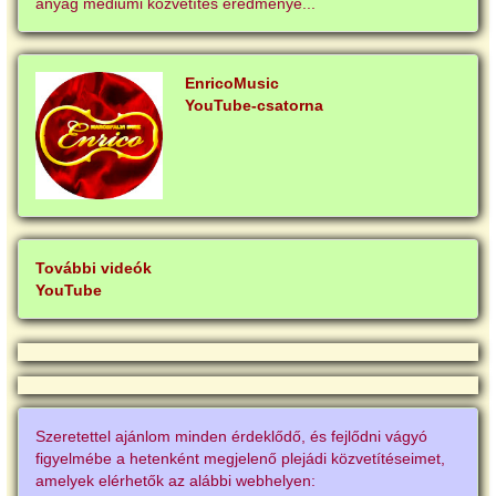
anyag médiumi közvetítés eredménye...
EnricoMusic
YouTube-csatorna
További videók
YouTube
Szeretettel ajánlom minden érdeklődő, és fejlődni vágyó
figyelmébe a hetenként megjelenő plejádi közvetítéseimet,
amelyek elérhetők az alábbi webhelyen: