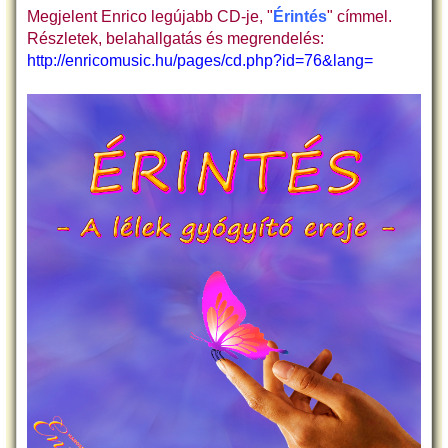
Megjelent Enrico legújabb CD-je, "
Érintés
" címmel.
Részletek, belahallgatás és megrendelés:
http://enricomusic.hu/pages/cd.php?id=76&lang=