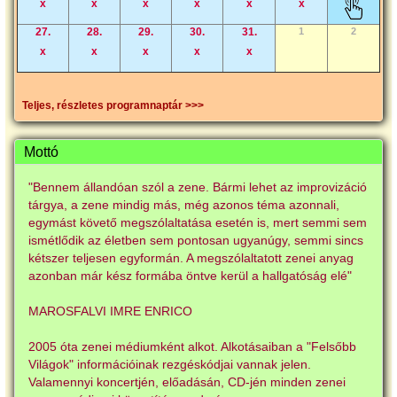
x
x
x
x
x
x
27.
28.
29.
30.
31.
1
2
x
x
x
x
x
Teljes, részletes programnaptár >>>
Mottó
"Bennem állandóan szól a zene. Bármi lehet az improvizáció
tárgya, a zene mindig más, még azonos téma azonnali,
egymást követő megszólaltatása esetén is, mert semmi sem
ismétlődik az életben sem pontosan ugyanúgy, semmi sincs
kétszer teljesen egyformán. A megszólaltatott zenei anyag
azonban már kész formába öntve kerül a hallgatóság elé"
MAROSFALVI IMRE ENRICO
2005 óta zenei médiumként alkot. Alkotásaiban a "Felsőbb
Világok" információinak rezgéskódjai vannak jelen.
Valamennyi koncertjén, előadásán, CD-jén minden zenei