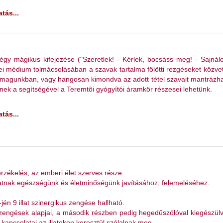
tás...
mágikus kifejezése ("Szeretlek! - Kérlek, bocsáss meg! - Sajnál
i médium tolmácsolásában a szavak tartalma fölötti rezgéseket közvetí
magunkban, vagy hangosan kimondva az adott tétel szavait mantrázha
ek a segítségével a Teremtôi gyógyítói áramkör részesei lehetünk.
tás...
rzékelés, az emberi élet szerves része.
lhatnak egészségünk és életminőségünk javításához, felemeléséhez.
jén 9 illat szinergikus zengése hallható.
t-zengések alapjai, a második részben pedig hegedűszólóval kiegészül
kapcsolatai az illatokon keresztül szólalnak meg.