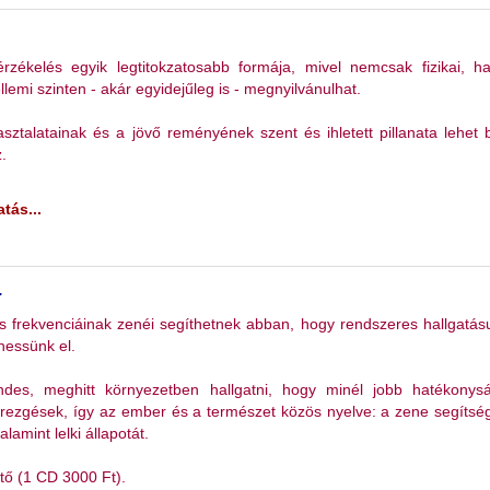
rzékelés egyik legtitokzatosabb formája, mivel nemcsak fizikai, 
llemi szinten - akár egyidejűleg is - megnyilvánulhat.
asztalatainak és a jövő reményének szent és ihletett pillanata lehet 
.
tás...
.
s frekvenciáinak zenéi segíthetnek abban, hogy rendszeres hallgatás
hessünk el.
des, meghitt környezetben hallgatni, hogy minél jobb hatékonys
ezgések, így az ember és a természet közös nyelve: a zene segítsé
valamint lelki állapotát.
tő (1 CD 3000 Ft).