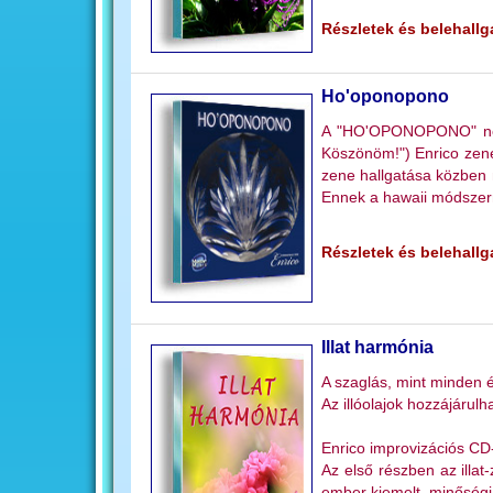
Részletek és belehallga
Ho'oponopono
A "HO'OPONOPONO" négy 
Köszönöm!") Enrico zene
zene hallgatása közben 
Ennek a hawaii módszern
Részletek és belehallga
Illat harmónia
A szaglás, mint minden é
Az illóolajok hozzájáru
Enrico improvizációs CD-
Az első részben az illa
ember kiemelt, minőségi 