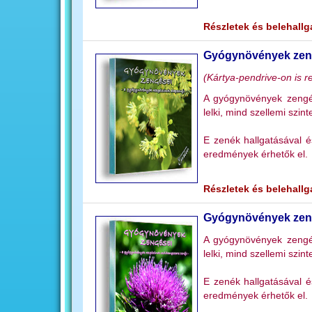
Részletek és belehallga
Gyógynövények zen
(Kártya-pendrive-on is r
A gyógynövények zengés
lelki, mind szellemi szint
E zenék hallgatásával 
eredmények érhetők el.
Részletek és belehallga
Gyógynövények zen
A gyógynövények zengés
lelki, mind szellemi szint
E zenék hallgatásával 
eredmények érhetők el.