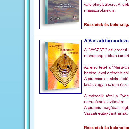
való elmélyülésre. A több
masszőröknek is.
Részletek és belehallga
A Vaszati térrendez
A "VASZATI" az eredeti i
manapság jobban ismert
Az első tétel a "Meru-C
hatása jóval erősebb nál
A piramisra emlékeztető
lakás vagy a szoba észak
A második tétel a "Vas
energiáinak javítására.
A piramis magában fogla
Vaszati égtáj-yantrának.
Részletek és belehallga