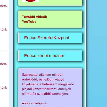
étre,
További videók
YouTube
étünk
Enrico SzeretetKözpont
Enrico zenei médium
étre,
Szeretettel ajánlom minden
érdeklődő, és fejlődni vágyó
figyelmébe a hetenként megjelenő
étünk
plejádi közvetítéseimet, amelyek
elérhetők az alábbi webhelyen:
enrico-mediumi-