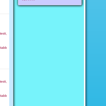
esti,
ttabb
esti,
ttabb