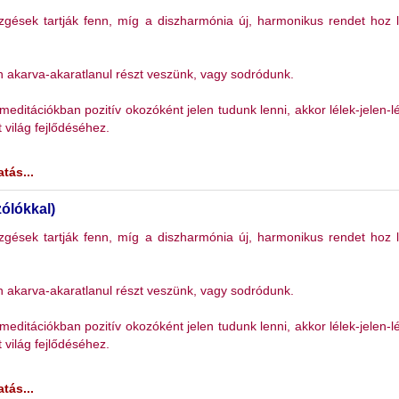
zgések tartják fenn, míg a diszharmónia új, harmonikus rendet hoz l
n akarva-akaratlanul részt veszünk, vagy sodródunk.
ditációkban pozitív okozóként jelen tudunk lenni, akkor lélek-jelen-l
 világ fejlődéséhez.
tás...
zólókkal)
zgések tartják fenn, míg a diszharmónia új, harmonikus rendet hoz l
n akarva-akaratlanul részt veszünk, vagy sodródunk.
ditációkban pozitív okozóként jelen tudunk lenni, akkor lélek-jelen-l
 világ fejlődéséhez.
tás...