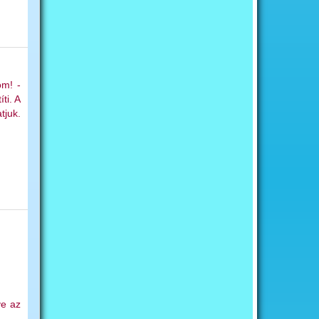
om! -
ti. A
tjuk.
ve az