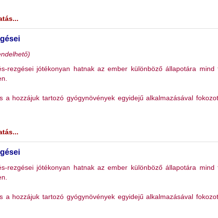
tás...
gései
endelhető)
-rezgései jótékonyan hatnak az ember különböző állapotára mind t
en.
és a hozzájuk tartozó gyógynövények egyidejű alkalmazásával fokozo
tás...
gései
-rezgései jótékonyan hatnak az ember különböző állapotára mind t
en.
és a hozzájuk tartozó gyógynövények egyidejű alkalmazásával fokozo