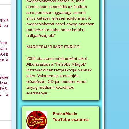
megszólaltatása esetén is, mert
semmi sem ismétlődik az életben
sem pontosan ugyanúgy, semmi
sincs kétszer teljesen egyformán. A
egyik
megszólaltatott zenei anyag azonban
et az
már kész formába öntve kerül a
hallgatóság elé"
ésre.
MAROSFALVI IMRE ENRICO
-ham-
-Á-H)
2005 óta zenei médiumként alkot.
ben a
Alkotásaiban a "Felsőbb Világok"
információinak rezgéskódjai vannak
jelen. Valamennyi koncertjén,
tekbe
előadásán, CD-jén minden zenei
éget,
anyag médiumi közvetítés
TÁS-
eredménye...
ez a
EnricoMusic
YouTube-csatorna