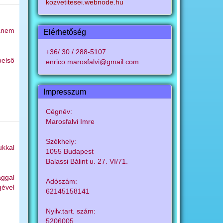
kozvetitesei.webnode.hu
hanem
Elérhetőség
+36/ 30 / 288-5107
belső
enrico.marosfalvi@gmail.com
Impresszum
Cégnév:
Marosfalvi Imre
Székhely:
ukkal
1055 Budapest
Balassi Bálint u. 27. VI/71.
ággal
Adószám:
gével
62145158141
Nyilv.tart. szám:
5206005