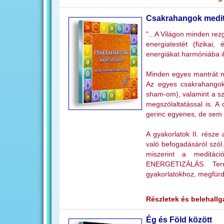
Csakrahangok medi
"...A Világon minden rez
energiatestét (fizikai
energiákat harmóniába il
Minden egyes mantrát ny
Az egyes csakrahangok
sham-om), valamint a sz
megszólaltatással is. 
gerinc egyenes, de sem t
A gyakorlatok II. része
való befogadásáról szól
miszerint a meditáci
ENERGETIZÁLÁS. Term
gyakorlatokhoz, megfürd
Részletek és belehallga
Ég és Föld között