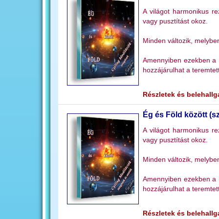
A világot harmonikus re
vagy pusztítást okoz.
Minden változik, melybe
Amennyiben ezekben a me
hozzájárulhat a teremtett
Részletek és belehallga
Ég és Föld között (s
A világot harmonikus re
vagy pusztítást okoz.
Minden változik, melybe
Amennyiben ezekben a me
hozzájárulhat a teremtett
Részletek és belehallga