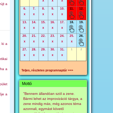
x
x
x
újt a
6.
7.
8.
9.
10.
11.
12.
x
x
x
x
x
13.
14.
15.
16.
17.
18.
19.
x
x
x
x
x
20.
21.
22.
23.
24.
25.
26.
x
x
x
x
x
x
 ki a
27.
28.
29.
30.
31.
1
2
x
x
x
x
x
tikai
 ha a
Teljes, részletes programnaptár >>>
Mottó
pület
"Bennem állandóan szól a zene.
ője a
Bármi lehet az improvizáció tárgya, a
zene mindig más, még azonos téma
azonnali, egymást követő