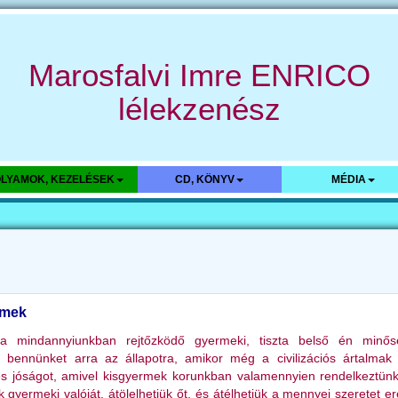
Marosfalvi Imre ENRICO
lélekzenész
LYAMOK, KEZELÉSEK
CD, KÖNYV
MÉDIA
rmek
 mindannyiunkban rejtőzködő gyermeki, tiszta belső én minősé
t bennünket arra az állapotra, amikor még a civilizációs ártalma
 és jóságot, amivel kisgyermek korunkban valamennyien rendelkeztün
 gyermeki valóját, átölelhetjük őt, és átélhetjük a mennyei szeretet er