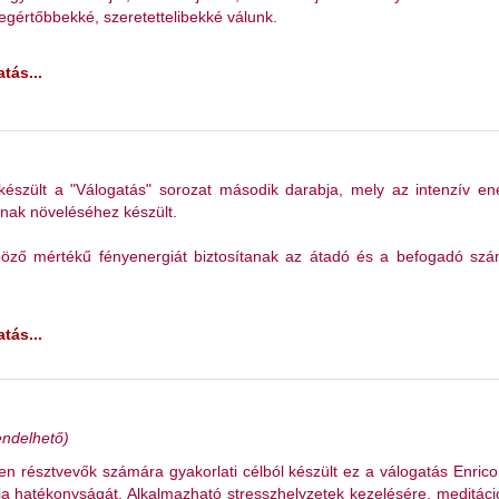
gértőbbekké, szeretettelibekké válunk.
tás...
készült a "Válogatás" sorozat második darabja, mely az intenzív en
nak növeléséhez készült.
böző mértékű fényenergiát biztosítanak az átadó és a befogadó sz
tás...
endelhető)
en résztvevők számára gyakorlati célból készült ez a válogatás Enric
ápia hatékonyságát. Alkalmazható stresszhelyzetek kezelésére, meditác