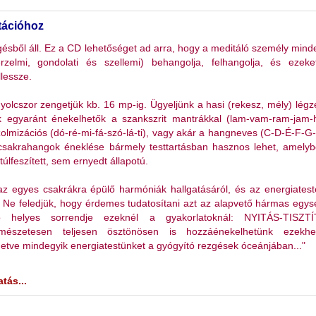
tációhoz
gésből áll. Ez a CD lehetőséget ad arra, hogy a meditáló személy mind
, érzelmi, gondolati és szellemi) behangolja, felhangolja, és ezek
lessze.
olcszor zengetjük kb. 16 mp-ig. Ügyeljünk a hasi (rekesz, mély) légz
 egyaránt énekelhetők a szankszrit mantrákkal (lam-vam-ram-jam
olmizációs (dó-ré-mi-fá-szó-lá-ti), vagy akár a hangneves (C-D-É-F-G
A csakrahangok éneklése bármely testtartásban hasznos lehet, amely
úlfeszített, sem ernyedt állapotú.
 az egyes csakrákra épülő harmóniák hallgatásáról, és az energiates
. Ne feledjük, hogy érdemes tudatosítani azt az alapvető hármas egys
ó helyes sorrendje ezeknél a gyakorlatoknál: NYITÁS-TISZTÍ
észetesen teljesen ösztönösen is hozzáénekelhetünk ezekh
etve mindegyik energiatestünket a gyógyító rezgések óceánjában..."
tás...