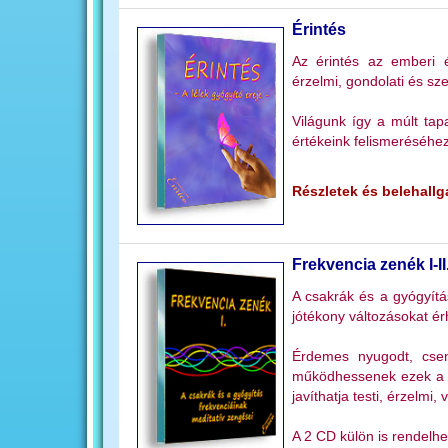
Érintés
Az érintés az emberi é
érzelmi, gondolati és sze
Világunk így a múlt tap
értékeink felismeréséhez
Részletek és belehallga
Frekvencia zenék I-II
A csakrák és a gyógyítá
jótékony változásokat ér
Érdemes nyugodt, csen
működhessenek ezek a r
javíthatja testi, érzelmi, 
A 2 CD külön is rendelhe