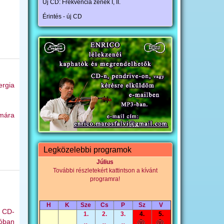
Új CD: Frekvencia zenék I, II.
Érintés - új CD
ergia
ámára
Legközelebbi programok
Július
További részletekért kattintson a kívánt
programra!
H
K
Sze
Cs
P
Sz
V
o CD-
1.
2.
3.
4.
5.
ióban