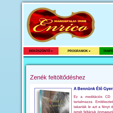
BEKÖSZÖNTŐ
PROGRAMOK
TANFO
Zenék feltöltődéshez
A Bennünk Élő Gye
Ez a meditációs CD a
tartalmazza. Emlékezte
takarták le azt a fényt
ismét feltárjuk önmagunk