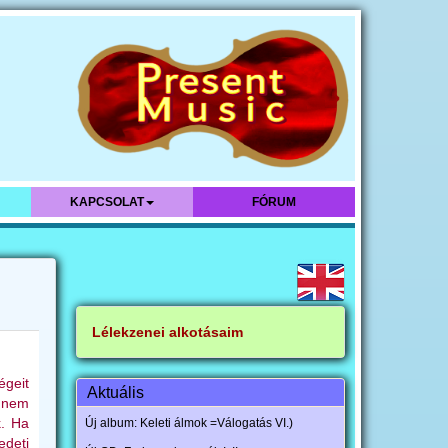
KAPCSOLAT
FÓRUM
Lélekzenei alkotásaim
geit
Aktuális
k nem
k. Ha
Új album: Keleti álmok =Válogatás VI.)
edeti