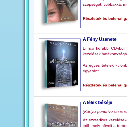
szépségét. Jobbakká, me
Részletek és belehallga
A Fény Üzenete
Enrico korábbi CD-iből 
kezelések hatékonyságá
Az egyes tételek külön
egyaránt.
Részletek és belehallga
A lélek békéje
(Kártya-pendrive-on is r
Az ezoterikus kezelések
iből, mely növeli a ter