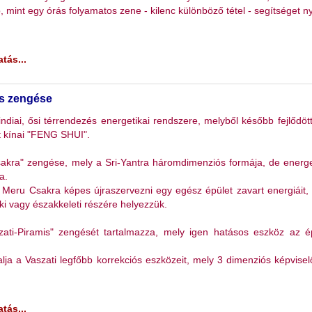
, mint egy órás folyamatos zene - kilenc különböző tétel - segítséget ny
tás...
és zengése
ndiai, ősi térrendezés energetikai rendszere, melyből később fejlődött
 kínai "FENG SHUI".
sakra" zengése, mely a Sri-Yantra háromdimenziós formája, de energe
a.
 Meru Csakra képes újraszervezni egy egész épület zavart energiáit,
i vagy északkeleti részére helyezzük.
zati-Piramis" zengését tartalmazza, mely igen hatásos eszköz az é
lja a Vaszati legfőbb korrekciós eszközeit, mely 3 dimenziós képvisel
tás...