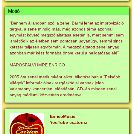
Mottó
"Bennem állandóan szól a zene. Bármi lehet az improvizáció
tárgya, a zene mindig más, még azonos téma azonnali,
egymást követő megszólaltatása esetén is, mert semmi sem
ismétlődik az életben sem pontosan ugyanúgy, semmi sincs
kétszer teljesen egyformán. A megszólaltatott zenei anyag
azonban már kész formába öntve kerül a hallgatóság elé"
MAROSFALVI IMRE ENRICO
2005 óta zenei médiumként alkot. Alkotásaiban a "Felsőbb
Világok" információinak rezgéskódjai vannak jelen.
Valamennyi koncertjén, előadásán, CD-jén minden zenei
anyag médiumi közvetítés eredménye...
EnricoMusic
YouTube-csatorna