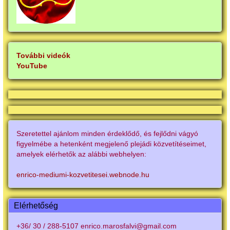
További videók
YouTube
Szeretettel ajánlom minden érdeklődő, és fejlődni vágyó
figyelmébe a hetenként megjelenő plejádi közvetítéseimet,
amelyek elérhetők az alábbi webhelyen:
enrico-mediumi-kozvetitesei.webnode.hu
Elérhetőség
+36/ 30 / 288-5107 enrico.marosfalvi@gmail.com