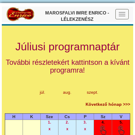
MAROSFALVI IMRE ENRICO -
LÉLEKZENÉSZ
Júliusi programnaptár
További részletekért kattintson a kívánt
programra!
júl.
aug.
szept.
Következő hónap >>>
H
K
Sze
Cs
P
Sz
V
1.
2.
3.
4.
5.
x
x
x