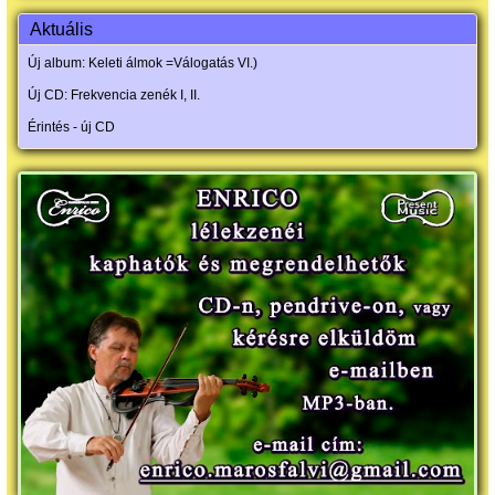
Aktuális
Új album: Keleti álmok =Válogatás VI.)
Új CD: Frekvencia zenék I, II.
Érintés - új CD