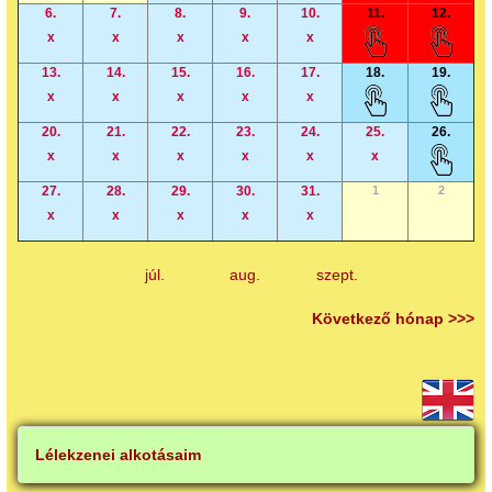
6.
7.
8.
9.
10.
11.
12.
x
x
x
x
x
13.
14.
15.
16.
17.
18.
19.
x
x
x
x
x
20.
21.
22.
23.
24.
25.
26.
x
x
x
x
x
x
27.
28.
29.
30.
31.
1
2
x
x
x
x
x
júl.
aug.
szept.
Következő hónap >>>
Lélekzenei alkotásaim